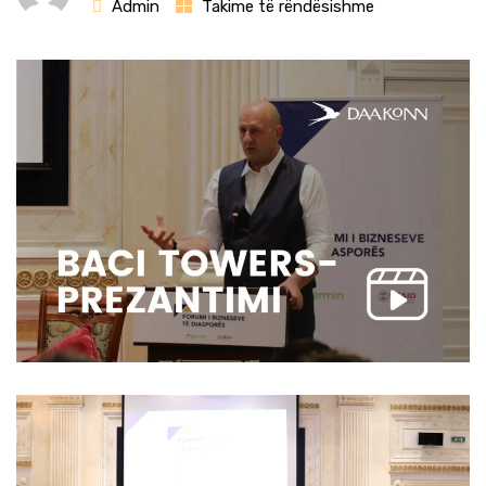
Admin
Takime të rëndësishme
Lojtës
Videosh