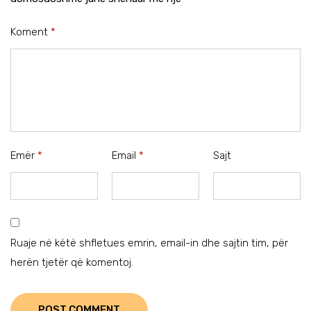
Koment
*
Emër
*
Email
*
Sajt
Ruaje në këtë shfletues emrin, email-in dhe sajtin tim, për
herën tjetër që komentoj.
POST COMMENT