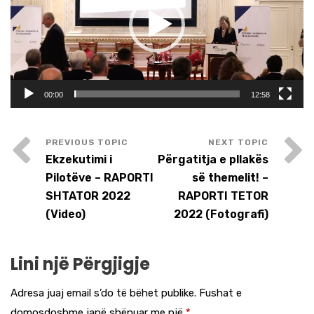
00:00
12:58
Ekzekutimi i
Përgatitja e pllakës
Pilotëve – RAPORTI
së themelit! –
SHTATOR 2022
RAPORTI TETOR
(Video)
2022 (Fotografi)
Lini një Përgjigje
Adresa juaj email s’do të bëhet publike.
Fushat e
domosdoshme janë shënuar me një
*