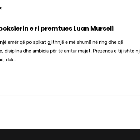
me
ksierin e ri premtues Luan Murseli
një emër që po spikat gjithnjë e më shumë në ring dhe që
disiplina dhe ambicia për të arritur majat. Prezenca e tij ishte n
, duk...