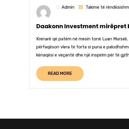
Admin
Takime të rëndësish
Daakonn Investment mirëpret bo
Krenarë që patëm në mesin tonë Luan Murseli, 
përfaqëson vlera të forta si puna e palodhshme, 
kënaqësi e veçantë dhe një inspirim për të gjithë
READ MORE