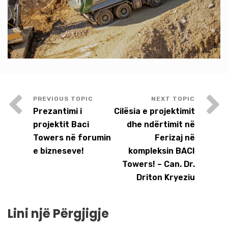
Prezantimi i
Cilësia e projektimit
projektit Baci
dhe ndërtimit në
Towers në forumin
Ferizaj në
e bizneseve!
kompleksin BACI
Towers! – Can. Dr.
Driton Kryeziu
Lini një Përgjigje