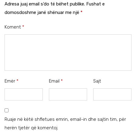
Adresa juaj email s’do të bëhet publike.
Fushat e
domosdoshme janë shënuar me një
*
Koment
*
Emër
*
Email
*
Sajt
Ruaje në këtë shfletues emrin, email-in dhe sajtin tim, për
herën tjetër që komentoj.