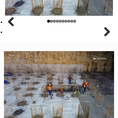
Previ
ous
Next