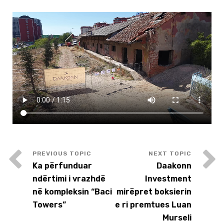
Ka përfunduar
Daakonn
ndërtimi i vrazhdë
Investment
në kompleksin “Baci
mirëpret boksierin
Towers”
e ri premtues Luan
Murseli