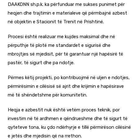
DAAKONN sh.p.k. ka përfunduar me sukses punimet për
heqjen dhe trajtimin e materialeve që përmbajnë azbest
në objektin e Stacionit të Trenit në Prishtinë.
Procesi është realizuar me kujdes maksimal dhe në
përputhje të plotë me standardet e sigurisë dhe
mbrojtjes së mjedisit, për të garantuar një hapësirë të
pastër, të sigurt dhe pa ndotje.
Përmes këtij projekti, po kontribuojmë në uljen e ndotjes,
përmirësimin e cilësisë së ajrit dhe krijimin e hapësirave
më të shëndetshme për komunitetin.
Heqja e azbestit nuk është vetëm proces teknik, por
investim në të ardhmen e qëndrueshme dhe të sigurt të
qyteteve tona, ku çdo ndërhyrje e tillë përmirëson cilësinë
e jetës dhe mjedisin që na rrethon.