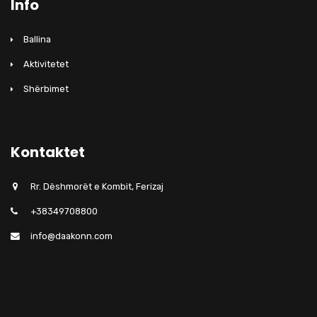
Info
Ballina
Aktivitetet
Shërbimet
Kontaktet
Rr. Dëshmorët e Kombit, Ferizaj
+38349708800
info@daakonn.com