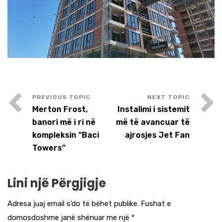
Merton Frost,
Instalimi i sistemit
banori më i ri në
më të avancuar të
kompleksin “Baci
ajrosjes Jet Fan
Towers”
Lini një Përgjigje
Adresa juaj email s’do të bëhet publike.
Fushat e
domosdoshme janë shënuar me një
*