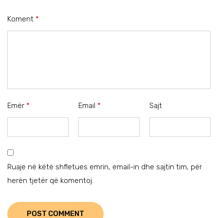
Koment
*
Emër
*
Email
*
Sajt
Ruaje në këtë shfletues emrin, email-in dhe sajtin tim, për
herën tjetër që komentoj.
POST COMMENT