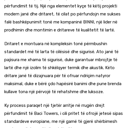
përfundimit të tij. Një nga elementet kyçe të këtij projekti
modern janë dhe dritaret, të cilat po përfundojn me sukses
falë bashkëpunimit tonë me kompaninë
BINNI
, një lider në
prodhimin dhe montimin e dritareve të kualitetit të lartë.
Dritaret e montuara në kompleksin tonë
përmbushin
standardet më të larta të cilësisë dhe sigurisë. Ato janë të
pajisura me
xhama të sigurisë
, duke garantuar mbrojtje të
lartë dhe një izolim të shkëlqyer termik dhe akustik. Këto
dritare janë të dizajnuara për të ofruar ndriçim natyror
maksimal, duke e bërë çdo hapësirë banimi dhe pune brenda
kullave tona një përvojë të rehatshme dhe luksoze.
Ky process paraqet një tjetër arritje në rrugën drejt
përfundimit të
Baci Towers
, i cili pritet të ofrojë jetesë sipas
standardeve evropiane, me një gamë të gjerë shërbimesh