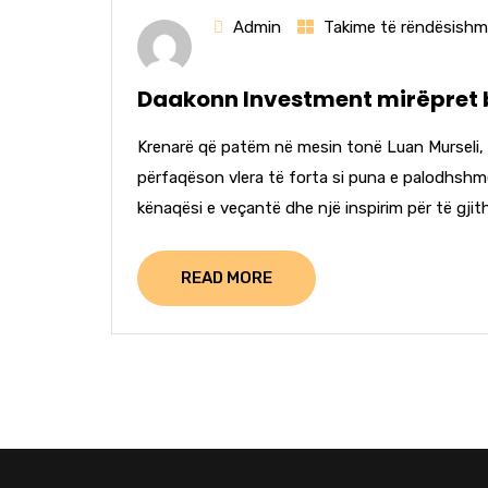
Admin
Takime të rëndësish
Daakonn Investment mirëpret bo
Krenarë që patëm në mesin tonë Luan Murseli, 
përfaqëson vlera të forta si puna e palodhshme, 
kënaqësi e veçantë dhe një inspirim për të gjithë
READ MORE