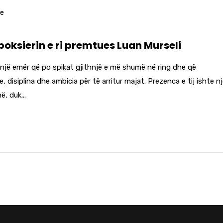
me
ksierin e ri premtues Luan Murseli
një emër që po spikat gjithnjë e më shumë në ring dhe që
disiplina dhe ambicia për të arritur majat. Prezenca e tij ishte n
, duk...