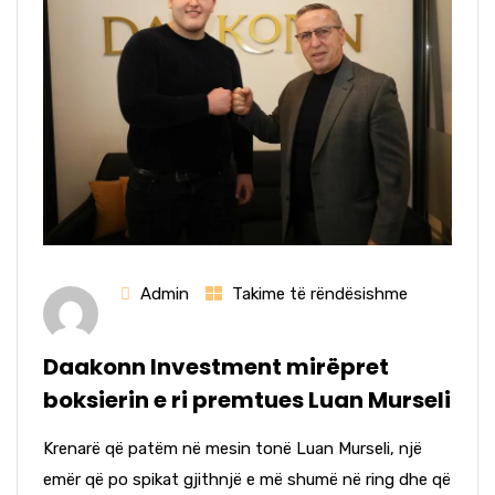
Admin
Takime të rëndësishme
Daakonn Investment mirëpret
boksierin e ri premtues Luan Murseli
Krenarë që patëm në mesin tonë Luan Murseli, një
emër që po spikat gjithnjë e më shumë në ring dhe që