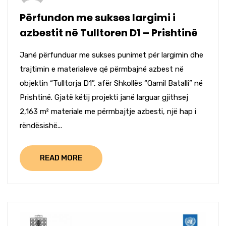
Përfundon me sukses largimi i
azbestit në Tulltoren D1 – Prishtinë
Janë përfunduar me sukses punimet për largimin dhe
trajtimin e materialeve që përmbajnë azbest në
objektin “Tulltorja D1”, afër Shkollës “Qamil Batalli” në
Prishtinë. Gjatë këtij projekti janë larguar gjithsej
2,163 m² materiale me përmbajtje azbesti, një hap i
rëndësishë...
READ MORE