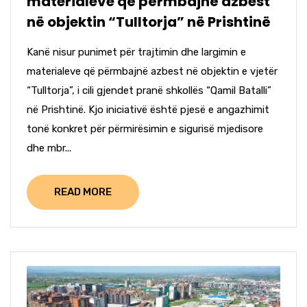
materialeve që përmbajnë azbest
në objektin “Tulltorja” në Prishtinë
Kanë nisur punimet për trajtimin dhe largimin e
materialeve që përmbajnë azbest në objektin e vjetër
“Tulltorja”, i cili gjendet pranë shkollës “Qamil Batalli”
në Prishtinë. Kjo iniciativë është pjesë e angazhimit
tonë konkret për përmirësimin e sigurisë mjedisore
dhe mbr...
READ MORE