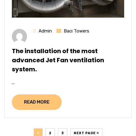
Admin
Baci Towers
The installation of the most
advanced Jet Fan ventilation
system.
...
READ MORE
1
2
3
NEXT PAGE »