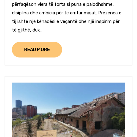
përfaqëson vlera të forta si puna e palodhshme,
disiplina dhe ambicia për të arritur majat. Prezenca e
tij ishte një kënaqësi e veçantë dhe një inspirim për
të gjithë, duk...
READ MORE