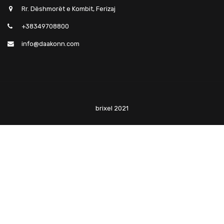
Rr. Dëshmorët e Kombit, Ferizaj
+38349708800
info@daakonn.com
brixel 2021