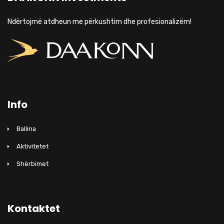
Ndërtojmë atdheun me përkushtim dhe profesionalizëm!
Info
Ballina
Aktivitetet
Shërbimet
Kontaktet