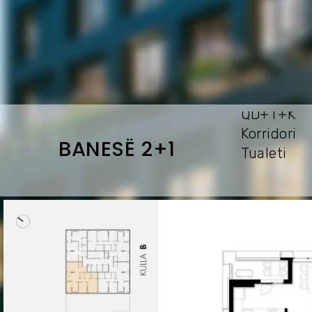
QD+T+
Korrid
BANESË 2+1
Tuale