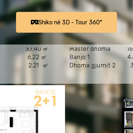
ㅤㅤShiko në 3D - Tour 360°ㅤㅤㅤ
K 37.40 ㎡
Master dhoma 16.
ori 6.22 ㎡
Banjo 1 4.6
ti 2.21 ㎡
Dhoma gjumit 2 3
Sipërfaqja Bruto: 11