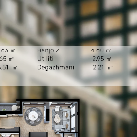
63 ㎡
Banjo 2 4.60 ㎡
5 ㎡
Utiliti 2.95 ㎡
.51 ㎡
Degazhmani 2.21 ㎡
3.162 ㎡