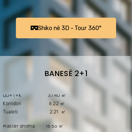
ㅤㅤShiko në 3D - Tour 360°ㅤㅤㅤ
BANESË 2+1
QD+T+K 37.40 ㎡
Korridori 6.22 ㎡
Tualeti 2.21 ㎡
Master dhoma 16.63 ㎡