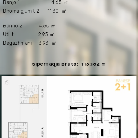
Banjo 1 4.65 ㎡
Dhoma gjumit 2 11.30 ㎡
Banno 2 4.60 ㎡
Utiliti 2.95 ㎡
Degazhmani 3.93 ㎡
Sipërfaqja Bruto: 113.162 ㎡