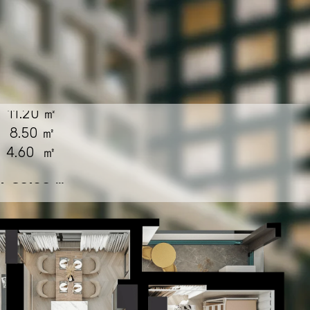
11.20 ㎡
.50 ㎡
60 ㎡
o: 83.63 ㎡