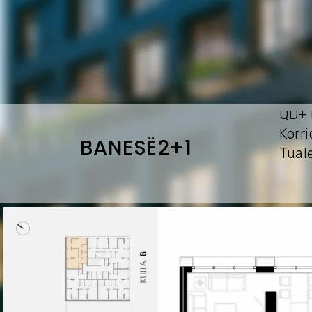
QD
Ko
BANESËㅤ2+1
Tu