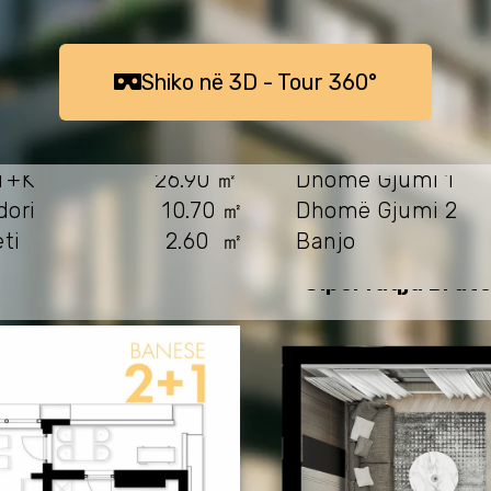
ㅤㅤShiko në 3D - Tour 360°ㅤㅤㅤ
+T+K 26.90 ㎡
Dhomë Gjumi 1 
rridori 10.70 ㎡
Dhomë Gjumi 2
8
aleti 2.60 ㎡
Banjo 4.
Sipërfaqja Brut