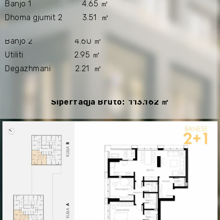
Banjo 1 4.65 ㎡
Dhoma gjumit 2 3.51 ㎡
Banjo 2 4.60 ㎡
Utiliti 2.95 ㎡
Degazhmani 2.21 ㎡
Sipërfaqja Bruto: 113.162 ㎡