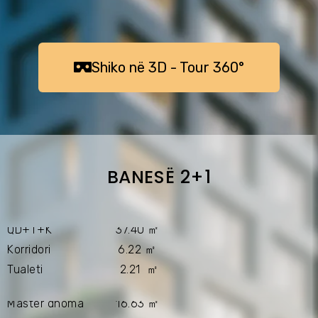
ㅤㅤShiko në 3D - Tour 360°ㅤㅤㅤ
BANESË 2+1
QD+T+K 37.40 ㎡
Korridori 6.22 ㎡
Tualeti 2.21 ㎡
Master dhoma 16.63 ㎡