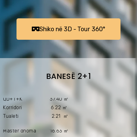
ㅤㅤShiko në 3D - Tour 360°ㅤㅤㅤ
BANESË 2+1
QD+T+K 37.40 ㎡
Korridori 6.22 ㎡
Tualeti 2.21 ㎡
Master dhoma 16.63 ㎡