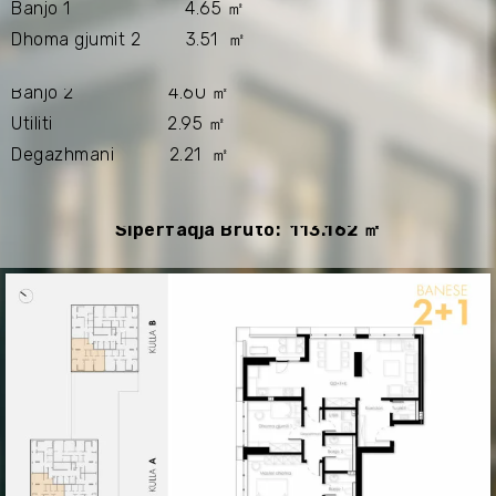
Banjo 1 4.65 ㎡
Dhoma gjumit 2 3.51 ㎡
Banjo 2 4.60 ㎡
Utiliti 2.95 ㎡
Degazhmani 2.21 ㎡
Sipërfaqja Bruto: 113.162 ㎡