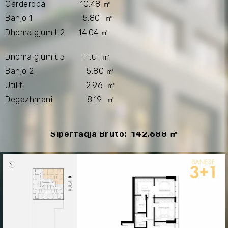
Garderoba 10.48 ㎡
Banjo 1 5.80 ㎡
Dhoma gjumit 2 14.04 ㎡
Dhoma gjumit 3 11.01 ㎡
Banjo 2 5.80 ㎡
Utiliti 2.96 ㎡
Degazhmani 8.19 ㎡
Sipërfaqja Bruto: 142.688 ㎡