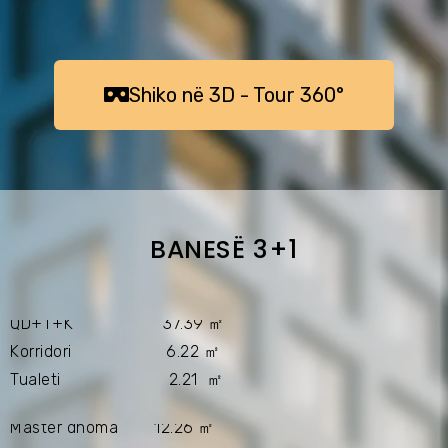
ㅤㅤShiko në 3D - Tour 360°ㅤㅤㅤ
BANESË 3+1
QD+T+K 37.39 ㎡
Korridori 6.22 ㎡
Tualeti 2.21 ㎡
Master dhoma 12.26 ㎡