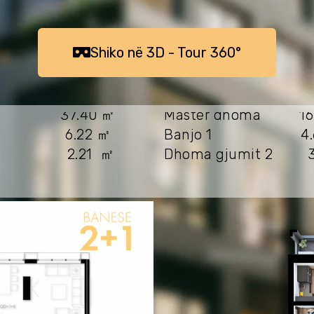
ㅤㅤShiko në 3D - Tour 360°ㅤㅤㅤ
K 37.40 ㎡
Master dhoma 16.
ori 6.22 ㎡
Banjo 1 4.6
ti 2.21 ㎡
Dhoma gjumit 2 3
Sipërfaqja Bruto: 11