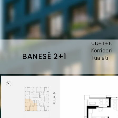
QD+T+
Korrid
BANESË 2+1
Tuale