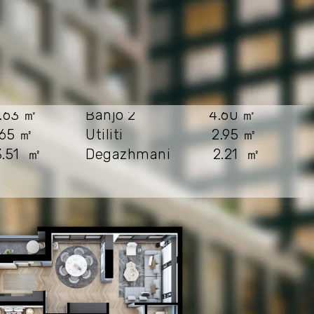
63 ㎡
Banjo 2 4.60 ㎡
5 ㎡
Utiliti 2.95 ㎡
.51 ㎡
Degazhmani 2.21 ㎡
3.162 ㎡