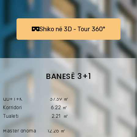
ㅤㅤShiko në 3D - Tour 360°ㅤㅤㅤ
BANESË 3+1
QD+T+K 37.39 ㎡
Korridori 6.22 ㎡
Tualeti 2.21 ㎡
Master dhoma 12.26 ㎡