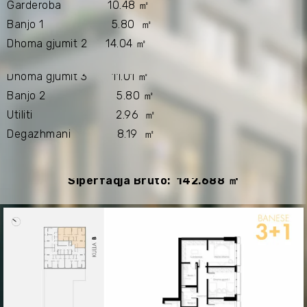
Garderoba 10.48 ㎡
Banjo 1 5.80 ㎡
Dhoma gjumit 2 14.04 ㎡
Dhoma gjumit 3 11.01 ㎡
Banjo 2 5.80 ㎡
Utiliti 2.96 ㎡
Degazhmani 8.19 ㎡
Sipërfaqja Bruto: 142.688 ㎡