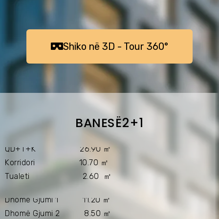
ㅤㅤShiko në 3D - Tour 360°ㅤㅤㅤ
BANESËㅤ2+1
QD+T+K 26.90 ㎡
Korridori 10.70 ㎡
Tualeti 2.60 ㎡
Dhomë Gjumi 1 11.20 ㎡
Dhomë Gjumi 2 8.50 ㎡